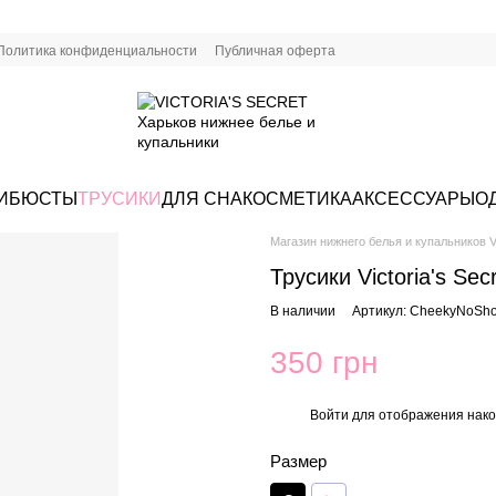
Политика конфиденциальности
Публичная оферта
И
БЮСТЫ
ТРУСИКИ
ДЛЯ СНА
КОСМЕТИКА
АКСЕССУАРЫ
О
Магазин нижнего белья и купальников Vi
Трусики Victoria's Se
В наличии
Артикул: CheekyNoSh
350 грн
Войти
для отображения нако
%
Размер