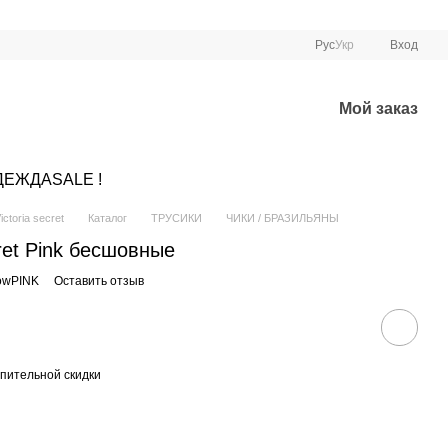
Рус
Укр
Вход
Мой заказ
ДЕЖДА
SALE !
ctoria secret
Каталог
ТРУСИКИ
ЧИКИ / БРАЗИЛЬЯНЫ
cret Pink бесшовные
owPINK
Оставить отзыв
пительной скидки