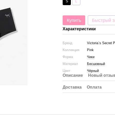
S
L
Купить
Быстрый з
Характеристики
Бренд
Victoria`s Secret 
Коллекция
Pink
Форма
Чики
Материал
Бесшовный
Цвет
Чёрный
Описание
Новый отзыв
Доставка
Оплата