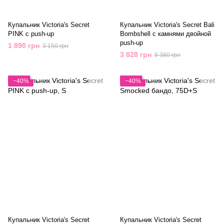
Купальник Victoria's Secret
Купальник Victoria's Secret Bali
PINK с push-up
Bombshell с камнями двойной
push-up
1 890 грн
3 150 грн
3 828 грн
6 380 грн
−40%
−40%
Купальник Victoria's Secret
Купальник Victoria's Secret