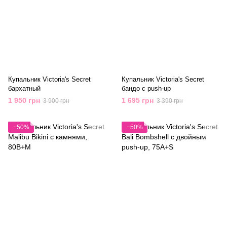
Купальник Victoria's Secret
Купальник Victoria's Secret
бархатный
бандо с push-up
1 950 грн
1 695 грн
3 900 грн
3 390 грн
−50%
−50%