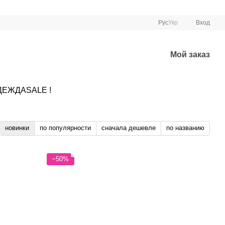
Рус
Укр
Вход
Мой заказ
ДЕЖДА
SALE !
новинки
по популярности
сначала дешевле
по названию
−50%