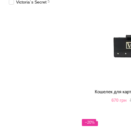
5
Victoria`s Secret
Кошелек для карт 
670 грн
−20%