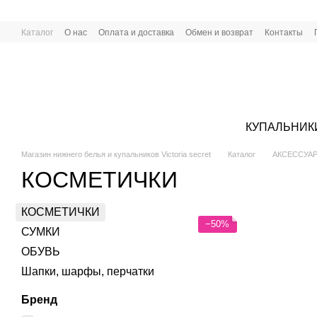
Перейти к основному контенту
Каталог
О нас
Оплата и доставка
Обмен и возврат
Контакты
КУПАЛЬНИК
Магазин нижнего белья и купальников Victoria secret
Каталог
АКСЕССУА
КОСМЕТИЧКИ
КОСМЕТИЧКИ
−50%
СУМКИ
ОБУВЬ
Шапки, шарфы, перчатки
Бренд