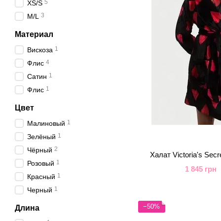
5
XS/S
3
M/L
Материал
1
Вискоза
4
Флис
1
Сатин
1
Флис
Цвет
1
Малиновый
1
Зелёный
2
Чёрный
Халат Victoria's Sec
1
Розовый
1 845 грн
1
Красный
1
Черный
−50%
Длина