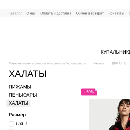
Перейти к основному контенту
Каталог
О нас
Оплата и доставка
Обмен и возврат
Контакты
КУПАЛЬНИК
Магазин нижнего белья и купальников Victoria secret
Каталог
ДЛЯ СНА
ХАЛАТЫ
ПИЖАМЫ
−50%
ПЕНЬЮАРЫ
ХАЛАТЫ
Размер
1
L/XL