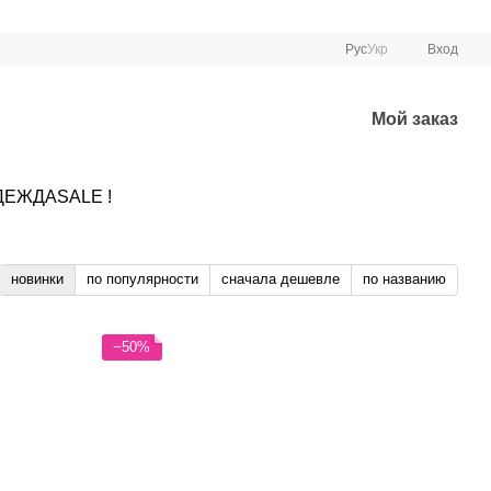
Рус
Укр
Вход
Мой заказ
ДЕЖДА
SALE !
новинки
по популярности
сначала дешевле
по названию
−50%