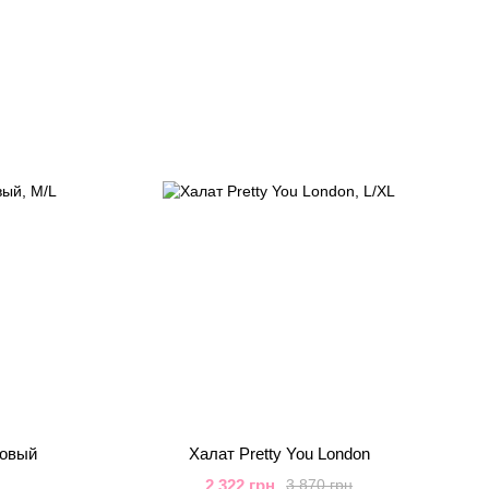
новый
Халат Pretty You London
2 322 грн
3 870 грн