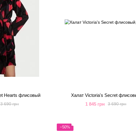
ret Hearts флисовый
Халат Victoria's Secret флисо
1 845 грн
3 690 грн
3 690 грн
−50%