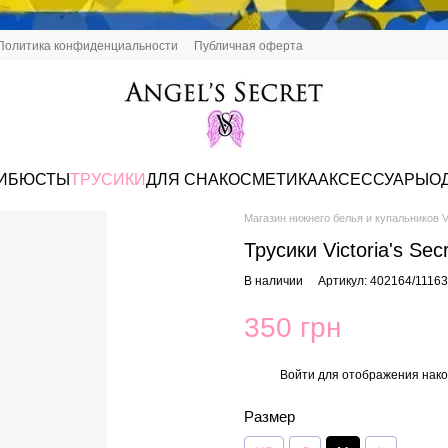
Политика конфиденциальности
Публичная оферта
И
БЮСТЫ
ТРУСИКИ
ДЛЯ СНА
КОСМЕТИКА
АКСЕССУАРЫ
О
Магазин нижнего белья и купальников Vi
Трусики Victoria's Se
В наличии
Артикул: 402164/1116
350 грн
Войти
для отображения нако
%
Размер