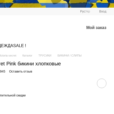
Рус
Укр
Вход
Мой заказ
ДЕЖДА
SALE !
ctoria secret
Каталог
ТРУСИКИ
БИКИНИ / СЛИПЫ
cret Pink бикини хлопковые
3945
Оставить отзыв
пительной скидки