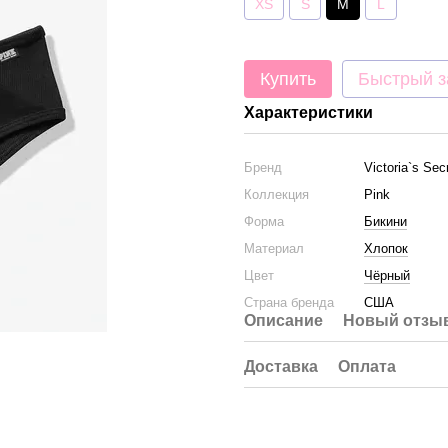
XS
S
M
L
Купить
Быстрый з
Характеристики
Бренд
Victoria`s Sec
Коллекция
Pink
Форма
Бикини
Материал
Хлопок
Цвет
Чёрный
Страна бренда
США
Описание
Новый отзыв
Доставка
Оплата