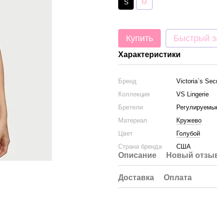
S
M
Купить
Быстрый з
Характеристики
Бренд
Victoria`s Sec
Коллекция
VS Lingerie
Бретели
Регулируемы
Материал
Кружево
Цвет
Голубой
Страна бренда
США
Описание
Новый отзыв
Доставка
Оплата