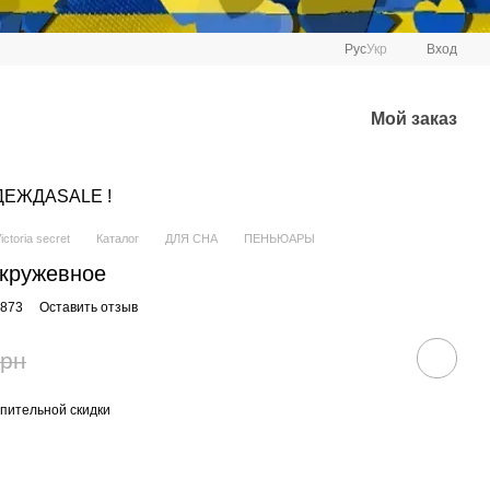
Рус
Укр
Вход
Мой заказ
ДЕЖДА
SALE !
ctoria secret
Каталог
ДЛЯ СНА
ПЕНЬЮАРЫ
t кружевное
7873
Оставить отзыв
грн
пительной скидки