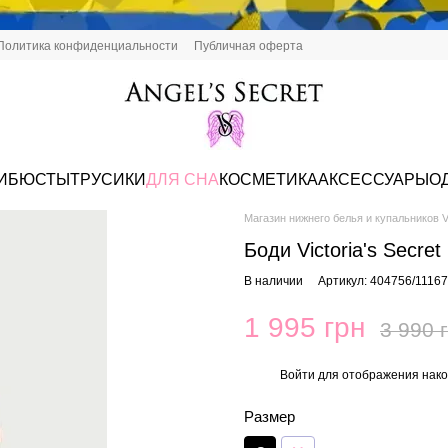
Политика конфиденциальности
Публичная оферта
И
БЮСТЫ
ТРУСИКИ
ДЛЯ СНА
КОСМЕТИКА
АКСЕССУАРЫ
О
Магазин нижнего белья и купальников Vi
Боди Victoria's Secre
В наличии
Артикул: 404756/1116
1 995 грн
3 990 
Войти
для отображения нако
%
Размер