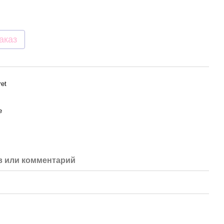
аказ
ret
е
 или комментарий