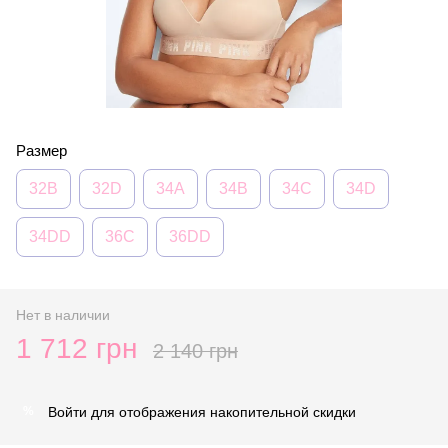
Размер
32B
32D
34A
34B
34C
34D
34DD
36C
36DD
Нет в наличии
1 712 грн
2 140 грн
Войти
для отображения накопительной скидки
%