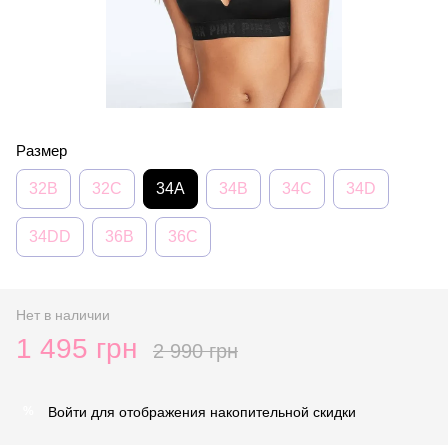
Размер
32B
32C
34A
34B
34C
34D
34DD
36B
36C
Нет в наличии
1 495 грн
2 990 грн
Войти
для отображения накопительной скидки
%