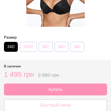
Размер
34D
34DD
36C
36D
38C
В наличии
1 495 грн
2 990 грн
Купить
Быстрый заказ