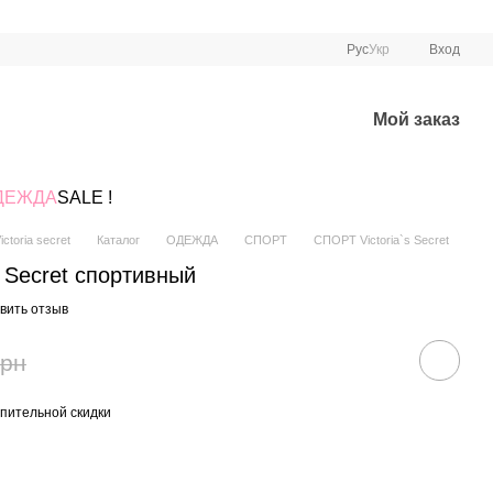
Рус
Укр
Вход
Мой заказ
ДЕЖДА
SALE !
ctoria secret
Каталог
ОДЕЖДА
СПОРТ
СПОРТ Victoria`s Secret
s Secret спортивный
вить отзыв
грн
пительной скидки