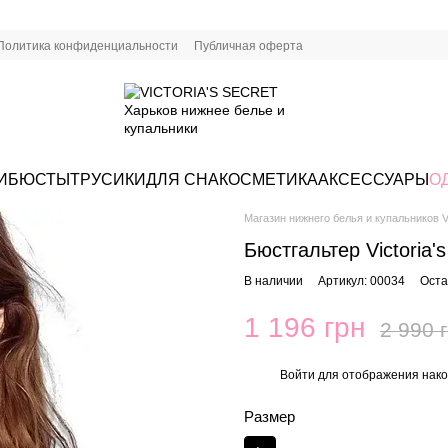
Политика конфиденциальности
Публичная оферта
И
БЮСТЫ
ТРУСИКИ
ДЛЯ СНА
КОСМЕТИКА
АКСЕССУАРЫ
О
Магазин нижнего белья и купальников Vi
Бюстгальтер Victoria'
В наличии
Артикул: 00034
Оста
1 196 грн
2 990 
Войти
для отображения нако
%
Размер