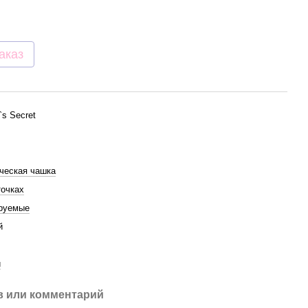
аказ
a`s Secret
ческая чашка
точках
руемые
й
й
 или комментарий