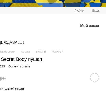
Рус
Укр
Вход
Мой заказ
ДЕЖДА
SALE !
ctoria secret
Каталог
БЮСТЫ
PUSH-UP
s Secret Body пушап
1285
Оставить отзыв
грн
пительной скидки