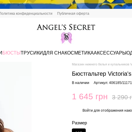
Политика конфиденциальности
Публичная оферта
И
БЮСТЫ
ТРУСИКИ
ДЛЯ СНА
КОСМЕТИКА
АКСЕССУАРЫ
О
Магазин нижнего белья и купальников Vi
Бюстгальтер Victoria'
В наличии
Артикул: 406185/1117
1 645 грн
3 290 
Войти
для отображения нако
%
Размер