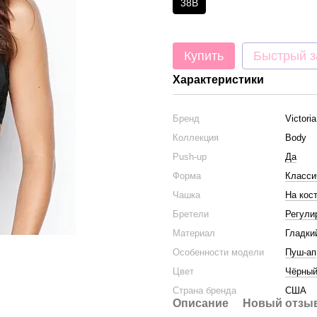
38B
Купить
Быстрый з
Характеристики
Бренд
Victori
Коллекция
Body
Push-up
Да
Форма
Класси
Чашка
На кос
Бретели
Регули
Материал
Гладки
Особенности модели
Пуш-ап
Цвет
Чёрны
Страна бренда
США
Описание
Новый отзыв