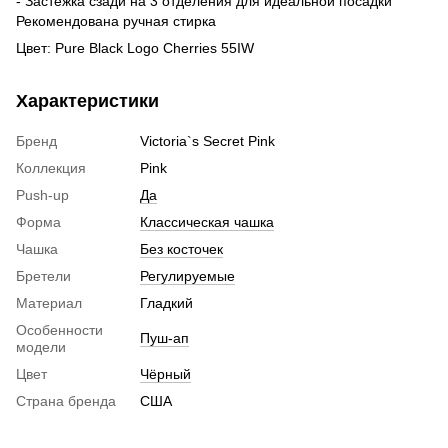
- Застёжка сзади на 3 отделения для идеальной посадки
Рекомендована ручная стирка
Цвет: Pure Black Logo Cherries 55IW
Характеристики
Бренд
Victoria`s Secret Pink
Коллекция
Pink
Push-up
Да
Форма
Классическая чашка
Чашка
Без косточек
Бретели
Регулируемые
Материал
Гладкий
Особенности
Пуш-ап
модели
Цвет
Чёрный
Страна бренда
США