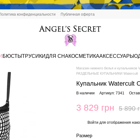
Политика конфиденциальности
Публичная оферта
И
БЮСТЫ
ТРУСИКИ
ДЛЯ СНА
КОСМЕТИКА
АКСЕССУАРЫ
О
Магазин нижнего белья и купальников Vi
РАЗДЕЛЬНЫЕ КУПАЛЬНИКИ Watercult
Купальник Watercult 
В наличии
Артикул: 7341
Остав
3 829 грн
5 890 
Войти
для отображения нако
%
Размер