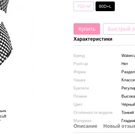
75D+M
80D+L
Купить
Быстрый з
Характеристики
Бренд
Watercu
Push-up
Нет
Форма
Раздел
Чашка
Класси
Бретели
Регули
Плавки
Высока
Цвет
Чёрны
Особенности модели
Тонкий
Материал
Гладки
Описание
Новый отзыв