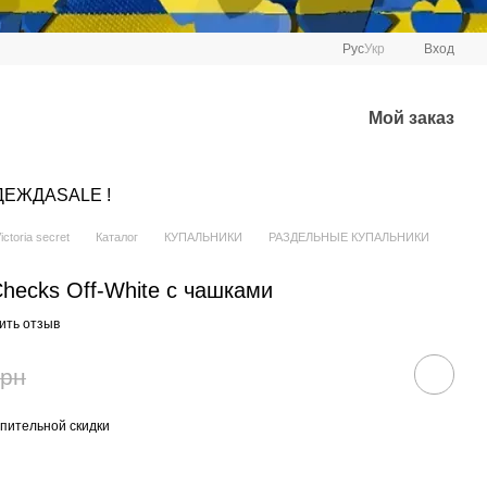
Рус
Укр
Вход
Мой заказ
ДЕЖДА
SALE !
ctoria secret
Каталог
КУПАЛЬНИКИ
РАЗДЕЛЬНЫЕ КУПАЛЬНИКИ
Checks Off-White с чашками
ить отзыв
грн
пительной скидки