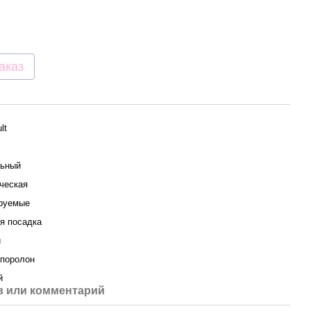
аказ
lt
ьный
ческая
руемые
я посадка
й
 поролон
й
 или комментарий