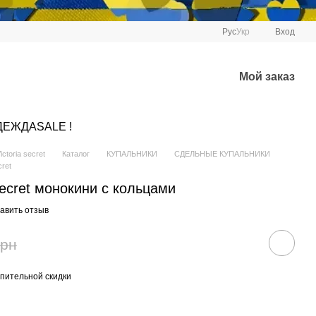
Рус
Укр
Вход
Мой заказ
ДЕЖДА
SALE !
ctoria secret
Каталог
КУПАЛЬНИКИ
СДЕЛЬНЫЕ КУПАЛЬНИКИ
ret
Secret монокини с кольцами
авить отзыв
грн
пительной скидки