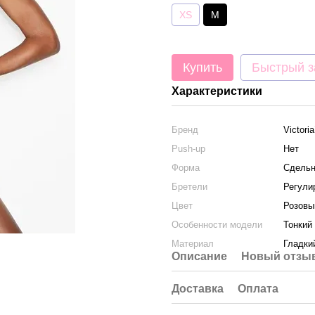
XS
M
Купить
Быстрый з
Характеристики
Бренд
Victori
Push-up
Нет
Форма
Сдель
Бретели
Регули
Цвет
Розовы
Особенности модели
Тонкий
Материал
Гладки
Описание
Новый отзыв
Доставка
Оплата