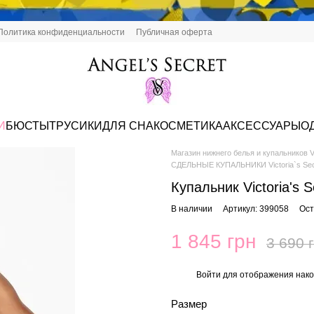
Политика конфиденциальности
Публичная оферта
И
БЮСТЫ
ТРУСИКИ
ДЛЯ СНА
КОСМЕТИКА
АКСЕССУАРЫ
О
Магазин нижнего белья и купальников Vi
СДЕЛЬНЫЕ КУПАЛЬНИКИ Victoria`s Sec
Купальник Victoria's 
В наличии
Артикул: 399058
Ост
1 845 грн
3 690 
Войти
для отображения нако
%
Размер