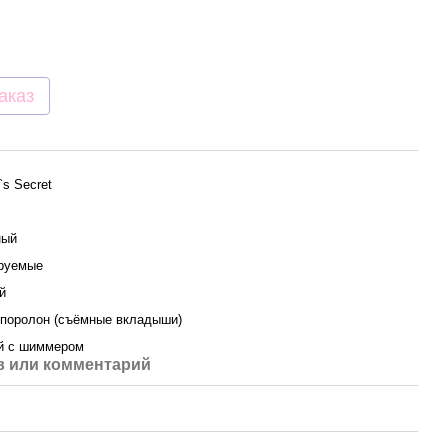
аказ
a`s Secret
ный
руемые
й
 поролон (съёмные вкладыши)
й с шиммером
 или комментарий