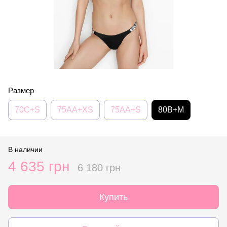
Размер
70C+S
75AA+XS
75AA+S
80B+M
В наличии
4 635 грн
6 180 грн
Купить