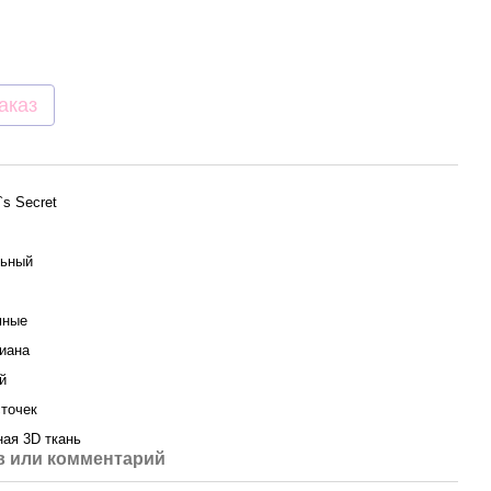
аказ
a`s Secret
ьный
мные
иана
й
сточек
ая 3D ткань
 или комментарий