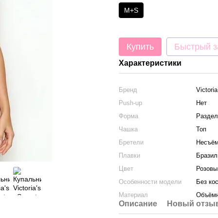
M+S
Купить
Быстрый з
Характеристики
Бренд
Victori
Push-up
Нет
Форма
Раздел
Чашка
Топ
Бретели
Несъё
Плавки
Бразил
Цвет
Розовы
Особенности модели
Без ко
Материал
Объёмн
Описание
Новый отзыв