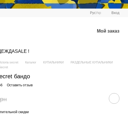
Рус
Укр
Вход
Мой заказ
ДЕЖДА
SALE !
ctoria secret
Каталог
КУПАЛЬНИКИ
РАЗДЕЛЬНЫЕ КУПАЛЬНИКИ
ecret
Secret бандо
66
Оставить отзыв
грн
пительной скидки