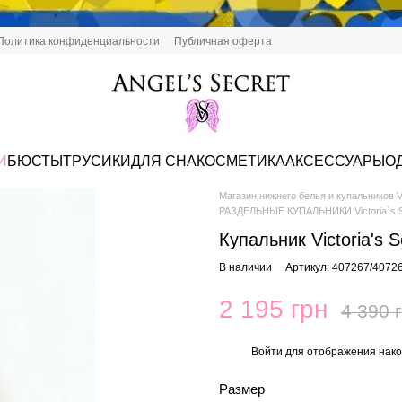
Политика конфиденциальности
Публичная оферта
И
БЮСТЫ
ТРУСИКИ
ДЛЯ СНА
КОСМЕТИКА
АКСЕССУАРЫ
О
Магазин нижнего белья и купальников Vi
РАЗДЕЛЬНЫЕ КУПАЛЬНИКИ Victoria`s S
Купальник Victoria's 
В наличии
Артикул: 407267/4072
2 195 грн
4 390 
Войти
для отображения нако
%
Размер