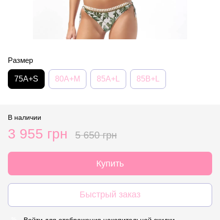
Размер
75A+S
80A+M
85A+L
85B+L
В наличии
3 955 грн
5 650 грн
Купить
Быстрый заказ
Войти
для отображения накопительной скидки
%