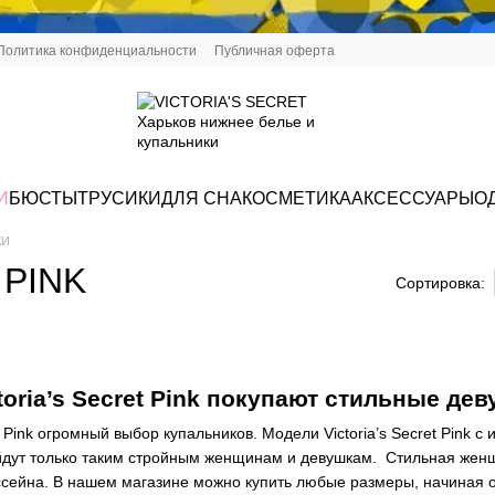
Политика конфиденциальности
Публичная оферта
И
БЮСТЫ
ТРУСИКИ
ДЛЯ СНА
КОСМЕТИКА
АКСЕССУАРЫ
О
КИ
t PINK
Сортировка:
toria’s Secret Pink покупают стильные де
et Pink огромный выбор купальников. Модели Victoria’s Secret Pin
йдут только таким стройным женщинам и девушкам. Стильная женщ
ссейна. В нашем магазине можно купить любые размеры, начиная от