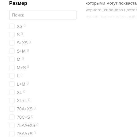
Размер
которыми могут похваста
черного, сиренево цвето
пушап, корсет, сдельный,
0
XS
0
S
0
S+XS
0
S+M
0
M
0
M+S
0
L
0
L+M
0
XL
0
XL+L
0
70A+XS
0
70C+S
0
75AA+XS
0
75AA+S