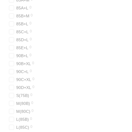
85A+M
0
85A+L
0
85B+M
0
85B+L
0
85C+L
0
85D+L
0
85E+L
0
90B+L
0
90B+XL
0
90C+L
0
90C+XL
0
90D+XL
0
S(75B)
0
M(80B)
0
M(80C)
0
L(85B)
0
L(85C)