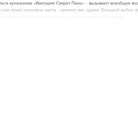
ться купальники «Виктория Сикрет Пинк» - вызывают всеобщее вос
в или яркие неоновые цвета - приятно вас удивят. Большой выбор ф
 раздельный вы сможете купить у нас в магазине в Харькове