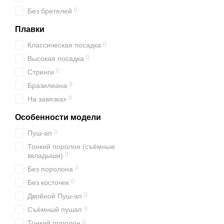
0
Без бретелей
Плавки
0
Классическая посадка
0
Высокая посадка
0
Стринги
0
Бразилиана
0
На завязках
Особенности модели
0
Пуш-ап
Тонкий поролон (съёмные
0
вкладыши)
0
Без поролона
0
Без косточек
0
Двойной Пуш-ап
0
Съёмный пушап
0
Тонкий поролон