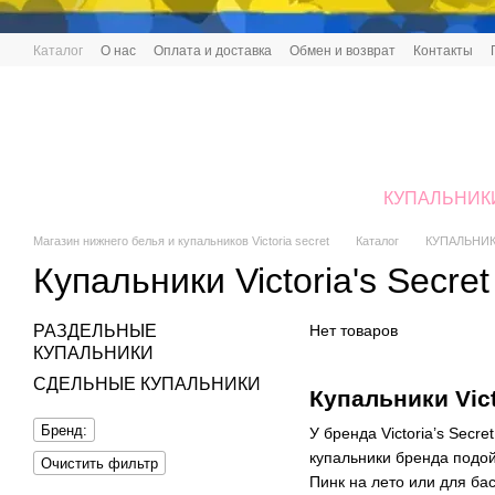
Перейти к основному контенту
Каталог
О нас
Оплата и доставка
Обмен и возврат
Контакты
КУПАЛЬНИК
Магазин нижнего белья и купальников Victoria secret
Каталог
КУПАЛЬНИ
Купальники Victoria's Secre
РАЗДЕЛЬНЫЕ
Нет товаров
КУПАЛЬНИКИ
СДЕЛЬНЫЕ КУПАЛЬНИКИ
Купальники Vic
Бренд:
У бренда Victoria’s Secr
купальники бренда подо
Очистить фильтр
Пинк на лето или для ба