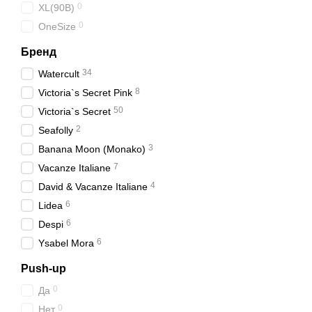
0
XL(90B)
0
OneSize
Бренд
34
Watercult
8
Victoria`s Secret Pink
50
Victoria`s Secret
2
Seafolly
3
Banana Moon (Monako)
7
Vacanze Italiane
4
David & Vacanze Italiane
6
Lidea
6
Despi
6
Ysabel Mora
Push-up
0
Да
0
Нет