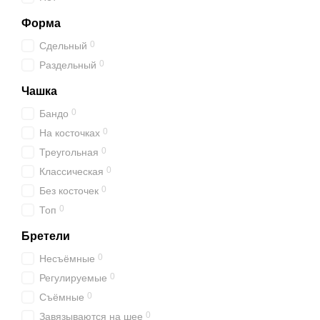
Форма
0
Сдельный
0
Раздельный
Чашка
0
Бандо
0
На косточках
0
Треугольная
0
Классическая
0
Без косточек
0
Топ
Бретели
0
Несъёмные
0
Регулируемые
0
Съёмные
0
Завязываются на шее