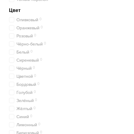
Цвет
0
Оливковый
0
Оранжевый
0
Розовый
0
Чёрно-белый
0
Белый
0
Сиреневый
0
Чёрный
0
Цветной
0
Бордовый
0
Голубой
0
Зелёный
0
Жёлтый
0
Синий
0
Лимонный
0
Бирюзовый