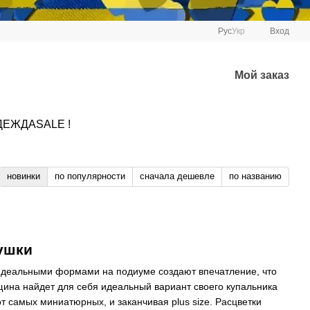
Рус
Укр
Вход
Мой заказ
ДЕЖДА
SALE !
новинки
по популярности
сначала дешевле
по названию
вушки
k с идеальными формами на подиуме создают впечатление, что
ина найдет для себя идеальный вариант своего купальника
 самых миниатюрных, и заканчивая plus size. Расцветки