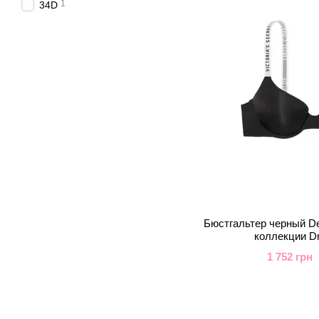
1
34D
Бюстгальтер черный Dem
коллекции D
1 752 грн