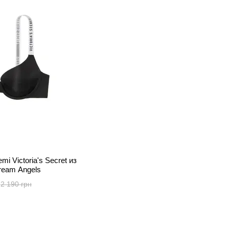
i Victoria's Secret из
ream Angels
2 190 грн