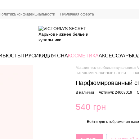
Политика конфиденциальности
Публичная оферта
И
БЮСТЫ
ТРУСИКИ
ДЛЯ СНА
КОСМЕТИКА
АКСЕССУАРЫ
О
Магазин нижнего белья и купальников Vi
ПАРФЮМИРОВАННЫЕ СПРЕИ
ПА
Парфюмированный спре
В наличии
Артикул: 24603019
О
540 грн
Войти
для отображения нако
%