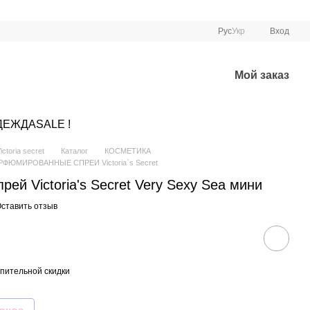
Рус
Укр
Вход
Мой заказ
ДЕЖДА
SALE !
ctoria secret
Каталог
КОСМЕТИКА
РФЮМИРОВАННЫЕ СПРЕИ Victoria`s Secret
й Victoria's Secret Very Sexy Sea мини
ставить отзыв
пительной скидки