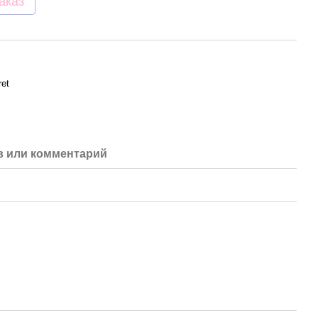
аказ
ret
 или комментарий