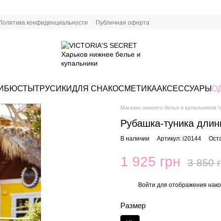
Политика конфиденциальности
Публичная оферта
И
БЮСТЫ
ТРУСИКИ
ДЛЯ СНА
КОСМЕТИКА
АКСЕССУАРЫ
О
Магазин нижнего белья и купальников Vi
Рубашка-туника дли
В наличии
Артикул: i20144
Ост
1 925 грн
3 850 
Войти
для отображения нако
%
Размер