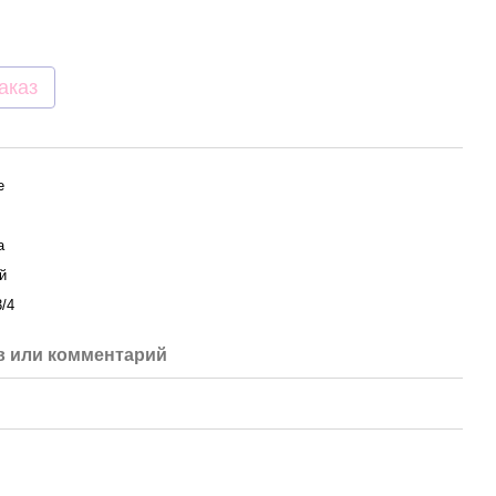
аказ
e
а
й
3/4
 или комментарий