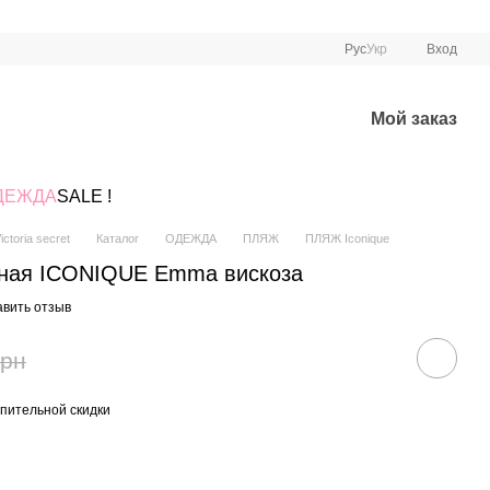
Рус
Укр
Вход
Мой заказ
ДЕЖДА
SALE !
ctoria secret
Каталог
ОДЕЖДА
ПЛЯЖ
ПЛЯЖ Iconique
нная ICONIQUE Emma вискоза
авить отзыв
грн
пительной скидки