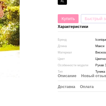
XL
Купить
Быстрый з
Характеристики
Бренд
Iconiqu
Длина
Макси
Материал
Вискоз
Цвет
Цветно
Особенности модели
Рукав 
Тип
Туника
Описание
Новый отзыв
Доставка
Оплата