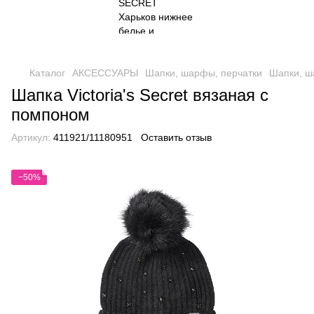
Каталог
АКСЕССУАРЫ
Шапки, шарфы, перчатки
Шапки, ша
Шапка Victoria's Secret вязаная с
помпоном
Артикул:
411921/11180951
Оставить отзыв
−50%