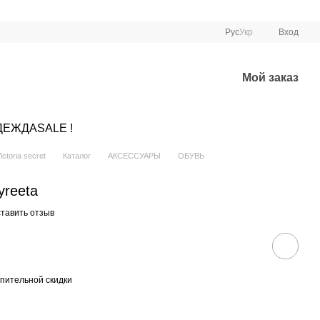
Рус
Укр
Вход
Мой заказ
ДЕЖДА
SALE !
ctoria secret
Каталог
АКСЕССУАРЫ
ОБУВЬ
yreeta
тавить отзыв
пительной скидки