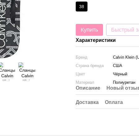
38
Купить
Быстрый з
Характеристики
Бренд
Calvin Klein (
Страна бренда
США
Цвет
Чёрный
Материал
Полиуретан
Описание
Новый отзыв
Доставка
Оплата