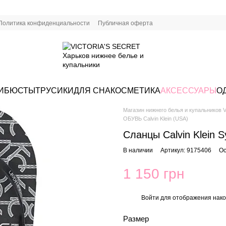
Политика конфиденциальности
Публичная оферта
И
БЮСТЫ
ТРУСИКИ
ДЛЯ СНА
КОСМЕТИКА
АКСЕССУАРЫ
О
Магазин нижнего белья и купальников Vi
ОБУВЬ Calvin Klein (USA)
Сланцы Calvin Klein S
В наличии
Артикул: 9175406
Ос
1 150 грн
Войти
для отображения нако
%
Размер