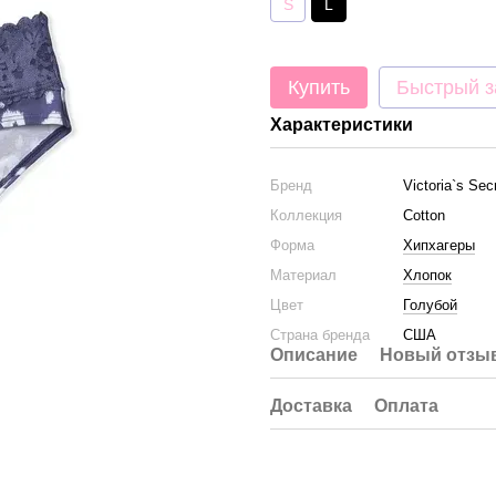
S
L
Купить
Быстрый з
Характеристики
Бренд
Victoria`s Sec
Коллекция
Cotton
Форма
Хипхагеры
Материал
Хлопок
Цвет
Голубой
Страна бренда
США
Описание
Новый отзыв
Доставка
Оплата