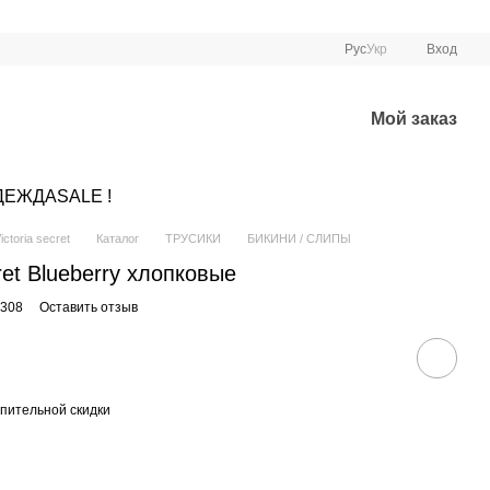
Рус
Укр
Вход
Мой заказ
ДЕЖДА
SALE !
ctoria secret
Каталог
ТРУСИКИ
БИКИНИ / СЛИПЫ
cret Blueberry хлопковые
0308
Оставить отзыв
пительной скидки