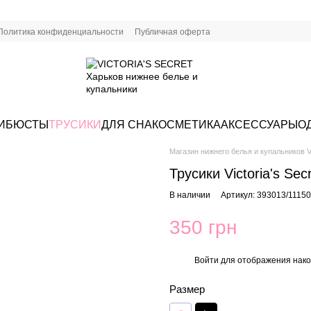
Политика конфиденциальности
Публичная оферта
И
БЮСТЫ
ТРУСИКИ
ДЛЯ СНА
КОСМЕТИКА
АКСЕССУАРЫ
О
Магазин нижнего белья и купальников Vi
Трусики Victoria's Se
В наличии
Артикул: 393013/1115
350 грн
Войти
для отображения нако
%
Размер