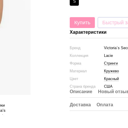
S
Купить
Быстрый з
Характеристики
Бренд
Victoria`s Sec
Коллекция
Lacie
Форма
Стринги
Материал
Кружево
Цвет
Красный
Страна бренда
США
Описание
Новый отзыв
Доставка
Оплата