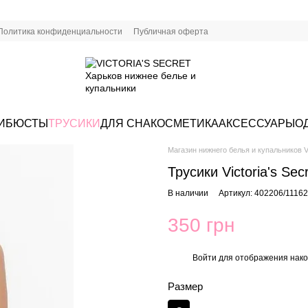
Политика конфиденциальности
Публичная оферта
И
БЮСТЫ
ТРУСИКИ
ДЛЯ СНА
КОСМЕТИКА
АКСЕССУАРЫ
О
Магазин нижнего белья и купальников Vi
Трусики Victoria's Se
В наличии
Артикул: 402206/1116
350 грн
Войти
для отображения нако
%
Размер