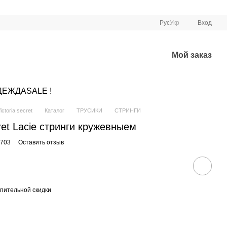
Рус
Укр
Вход
Мой заказ
ДЕЖДА
SALE !
ctoria secret
Каталог
ТРУСИКИ
СТРИНГИ
cret Lacie стринги кружевныем
2703
Оставить отзыв
пительной скидки