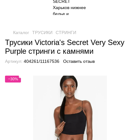
Каталог
ТРУСИКИ
СТРИНГИ
Трусики Victoria's Secret Very Sexy
Purple стринги с камнями
Артикул:
404261/11167536
Оставить отзыв
−30%