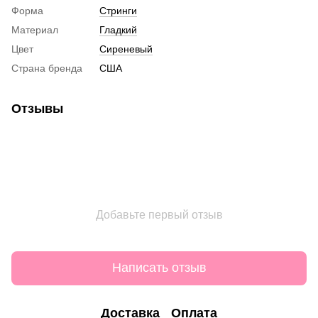
Форма
Стринги
Материал
Гладкий
Цвет
Сиреневый
Страна бренда
США
Отзывы
Добавьте первый отзыв
Написать отзыв
Доставка
Оплата