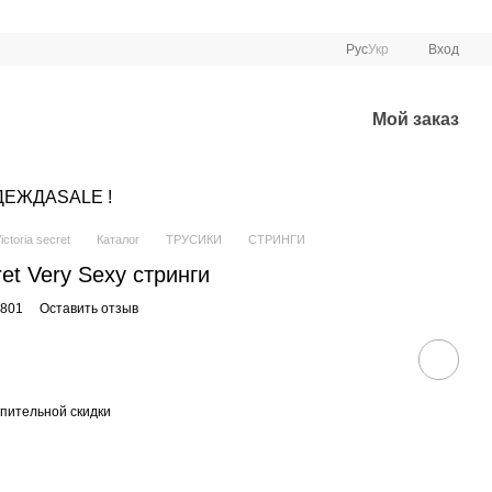
Рус
Укр
Вход
Мой заказ
ДЕЖДА
SALE !
ctoria secret
Каталог
ТРУСИКИ
СТРИНГИ
ret Very Sexy стринги
1801
Оставить отзыв
пительной скидки