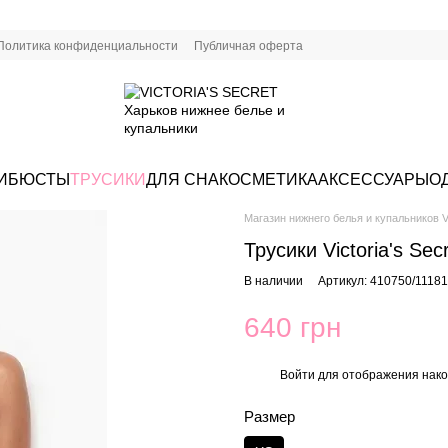
Политика конфиденциальности
Публичная оферта
И
БЮСТЫ
ТРУСИКИ
ДЛЯ СНА
КОСМЕТИКА
АКСЕССУАРЫ
О
Магазин нижнего белья и купальников Vi
Трусики Victoria's Sec
В наличии
Артикул: 410750/1118
640 грн
Войти
для отображения нако
%
Размер