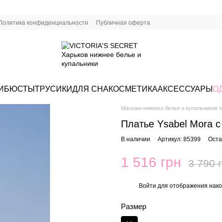
Политика конфиденциальности
Публичная оферта
И
БЮСТЫ
ТРУСИКИ
ДЛЯ СНА
КОСМЕТИКА
АКСЕССУАРЫ
О
Магазин нижнего белья и купальников Vi
Платье Ysabel Mora с
В наличии
Артикул: 85399
Оста
1 516 грн
3 790 
Войти
для отображения нако
%
Размер