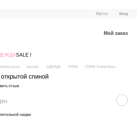
Рус
Укр
Вход
Мой заказ
ДЕЖДА
SALE !
ctoria secret
Каталог
ОДЕЖДА
ПЛЯЖ
ПЛЯЖ Ysabel Mora
 открытой спиной
вить отзыв
грн
пительной скидки