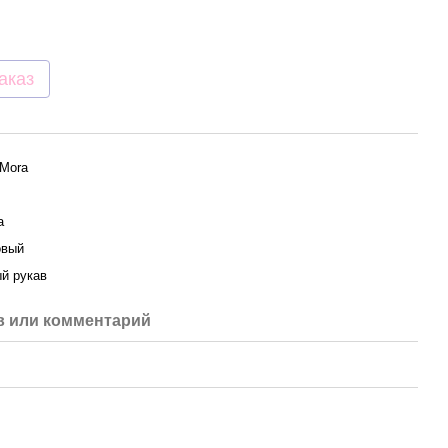
аказ
 Mora
а
овый
й рукав
 или комментарий